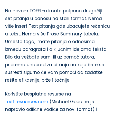
Na novom TOEFL-u imate potpuno drugačiji
set pitanja u odnosu na stari format. Nema
više Insert Text pitanja gde ubacujete rečenicu
u tekst. Nema više Prose Summary tabela.
Umesto toga, imate pitanja o odnosima
između paragrafa i o ključnim idejama teksta.
Bilo da vežbate sami ili uz pomoć tutora,
priprema unapred za pitanja na koja ćete se
susresti sigurno će vam pomoći da zadatke
rešite efikasnije, brže i tačnije.
Koristite besplatne resurse na
toeflresources.com
(Michael Goodine je
napravio odlične vodiče za novi format) i