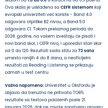
skalom od
1.0 do 6.0
u koracima od 0.5 poena.
Ova skala je usklađena sa
CEFR sistemom
koji
evropski univerziteti već koriste - Band 4.0
odgovara otprilike B2 nivou, a Band 5.0
odgovara C1. Tokom prelaznog perioda do
2028. godine, na vašem izveštaju će pisati i
novi band skor, i CEFR nivo, i uporedivi stari skor
od 0 do 120. Rezultati sada stižu za
72 sata
umesto ranijih 4 do 8 dana, a neoficijelni
rezultati za Reading i Listening se prikazuju
odmah u test centru.
Važna napomena:
Univerzitet u Oksfordu je
objavio da trenutno ne prihvata TOEFL
rezultate sa testova položenih posle 21.
januara 2026. dok ne završe sopstvenu proveru