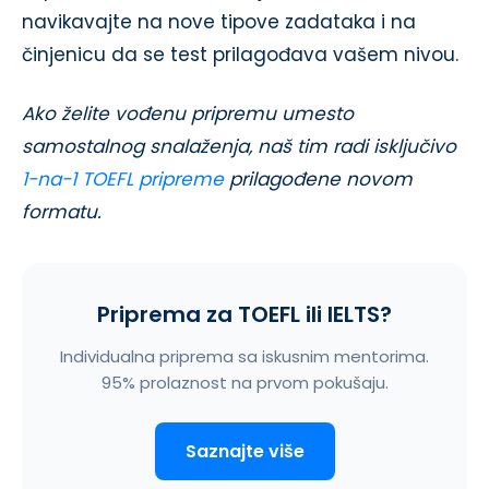
navikavajte na nove tipove zadataka i na
činjenicu da se test prilagođava vašem nivou.
Ako želite vođenu pripremu umesto
samostalnog snalaženja, naš tim radi isključivo
1-na-1 TOEFL pripreme
prilagođene novom
formatu.
Priprema za TOEFL ili IELTS?
Individualna priprema sa iskusnim mentorima.
95% prolaznost na prvom pokušaju.
Saznajte više