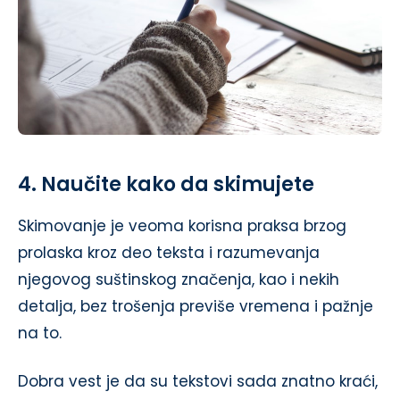
4. Naučite kako da skimujete
Skimovanje je veoma korisna praksa brzog
prolaska kroz deo teksta i razumevanja
njegovog suštinskog značenja, kao i nekih
detalja, bez trošenja previše vremena i pažnje
na to.
Dobra vest je da su tekstovi sada znatno kraći,