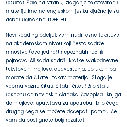
rezultat. Šale na stranu, izlaganje tekstovima i
materijalima na engleskom jeziku ključno je za
dobar učinak na TOEFL-u.
Novi Reading odeljak vam nudi razne tekstove
na akademskom nivou koji često sadrže
mnoštvo (evo jedne!) nepoznatih reči ili
pojmova. Ali sada sadrži i kratke svakodnevne
tekstove - mejlove, obaveštenja, poruke - pa
morate da čitate i takav materijal. Stoga je
veoma važno čitati, čitati i čitati! Bilo šta u
rasponu od novinskih članaka, časopisa i knjiga
do mejlova, uputstava za upotrebu i bilo čega
drugog čega se možete dočepati, pomoći će
vam da postignete bolji rezultat.