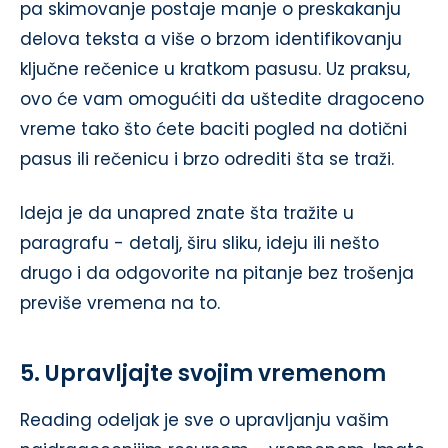
pa skimovanje postaje manje o preskakanju
delova teksta a više o brzom identifikovanju
ključne rečenice u kratkom pasusu. Uz praksu,
ovo će vam omogućiti da uštedite dragoceno
vreme tako što ćete baciti pogled na dotični
pasus ili rečenicu i brzo odrediti šta se traži.
Ideja je da unapred znate šta tražite u
paragrafu - detalj, širu sliku, ideju ili nešto
drugo i da odgovorite na pitanje bez trošenja
previše vremena na to.
5. Upravljajte svojim vremenom
Reading odeljak je sve o upravljanju vašim