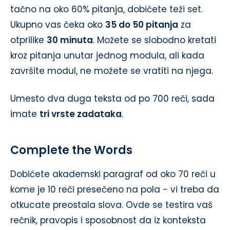
tačno na oko 60% pitanja, dobićete teži set.
Ukupno vas čeka oko
35 do 50 pitanja
za
otprilike
30 minuta
. Možete se slobodno kretati
kroz pitanja unutar jednog modula, ali kada
završite modul, ne možete se vratiti na njega.
Umesto dva duga teksta od po 700 reči, sada
imate
tri vrste zadataka
.
Complete the Words
Dobićete akademski paragraf od oko 70 reči u
kome je 10 reči presečeno na pola - vi treba da
otkucate preostala slova. Ovde se testira vaš
rečnik, pravopis i sposobnost da iz konteksta