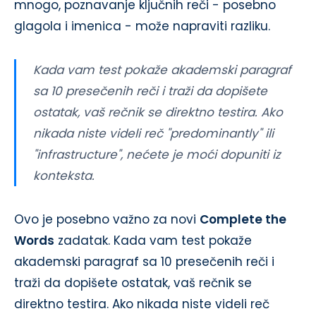
mnogo, poznavanje ključnih reči - posebno
glagola i imenica - može napraviti razliku.
Kada vam test pokaže akademski paragraf
sa 10 presečenih reči i traži da dopišete
ostatak, vaš rečnik se direktno testira. Ako
nikada niste videli reč "predominantly" ili
"infrastructure", nećete je moći dopuniti iz
konteksta.
Ovo je posebno važno za novi
Complete the
Words
zadatak. Kada vam test pokaže
akademski paragraf sa 10 presečenih reči i
traži da dopišete ostatak, vaš rečnik se
direktno testira. Ako nikada niste videli reč