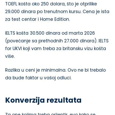
TOEFL košta oko 250 dolara, što je otprilike
29.000 dinara po trenutnom kursu. Cena je ista
za test centar i Home Edition.
IELTS košta 30.500 dinara od marta 2026
(povećanje sa prethodnih 27.000 dinara). IELTS
for UKVI koji vam treba za britansku vizu košta
više.
Razlika u ceni je minimalna. Ovo ne bi trebalo
da bude faktor u vašoj odluci.
Konverzija rezultata
Za one kojima treba orijentir, evo kako se