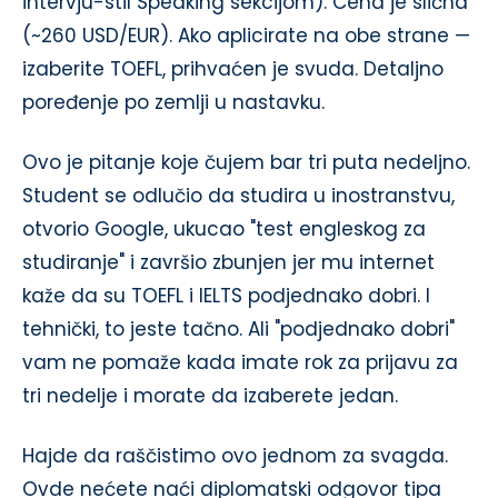
intervju-stil Speaking sekcijom). Cena je slična
(~260 USD/EUR). Ako aplicirate na obe strane —
izaberite TOEFL, prihvaćen je svuda. Detaljno
poređenje po zemlji u nastavku.
Ovo je pitanje koje čujem bar tri puta nedeljno.
Student se odlučio da studira u inostranstvu,
otvorio Google, ukucao "test engleskog za
studiranje" i završio zbunjen jer mu internet
kaže da su TOEFL i IELTS podjednako dobri. I
tehnički, to jeste tačno. Ali "podjednako dobri"
vam ne pomaže kada imate rok za prijavu za
tri nedelje i morate da izaberete jedan.
Hajde da raščistimo ovo jednom za svagda.
Ovde nećete naći diplomatski odgovor tipa