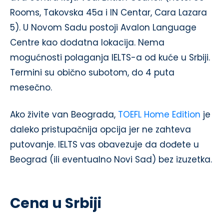
Rooms, Takovska 45a i IN Centar, Cara Lazara
5). U Novom Sadu postoji Avalon Language
Centre kao dodatna lokacija. Nema
mogućnosti polaganja IELTS-a od kuće u Srbiji.
Termini su obično subotom, do 4 puta
mesečno.
Ako živite van Beograda,
TOEFL Home Edition
je
daleko pristupačnija opcija jer ne zahteva
putovanje. IELTS vas obavezuje da dođete u
Beograd (ili eventualno Novi Sad) bez izuzetka.
Cena u Srbiji