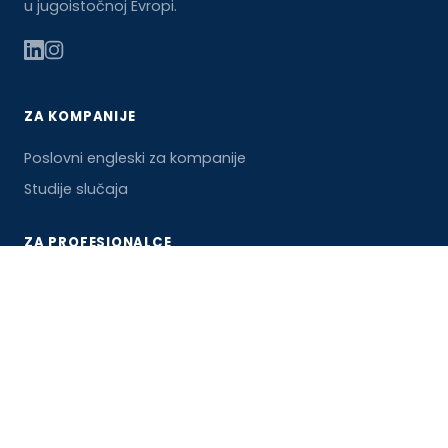
u jugoistočnoj Evropi.
ZA KOMPANIJE
Poslovni engleski za kompanije
Studije slučaja
ZA PROFESIONALCE
Rešenja za profesionalce
Business English Diagnostic
ZA STUDENTE
Rešenja za studente
TOEFL priprema