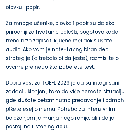
olovku i papir.
Za mnoge učenike, olovka i papir su daleko
prirodniji za hvatanje beleški, pogotovo kada
treba brzo zapisati ključne reči dok slušate
audio. Ako vam je note-taking bitan deo
strategije (a trebalo bi da jeste), razmislite o
ovome pre nego što izaberete test.
Dobra vest za TOEFL 2026 je da su integrisani
zadaci uklonjeni, tako da više nemate situaciju
gde slušate petominutno predavanje i odmah
pišete esej o njemu. Potreba za intenzivnim
beleženjem je manja nego ranije, ali i dalje
postoji na Listening delu.