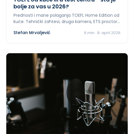
bolje za vas u 2026?
Prednosti i mane polaganja TOEFL Home Edition od
kuće. Tehnički zahtevi, druga kamera, ETS proctori.
Za studente van Beograda.
Stefan Mrvaljević
6
min ·
8. april 2026