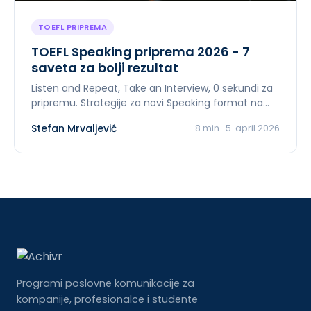
TOEFL PRIPREMA
TOEFL Speaking priprema 2026 - 7
saveta za bolji rezultat
Listen and Repeat, Take an Interview, 0 sekundi za
pripremu. Strategije za novi Speaking format na
TOEFL-u u 2026.
Stefan Mrvaljević
8
min ·
5. april 2026
Programi poslovne komunikacije za
kompanije, profesionalce i studente