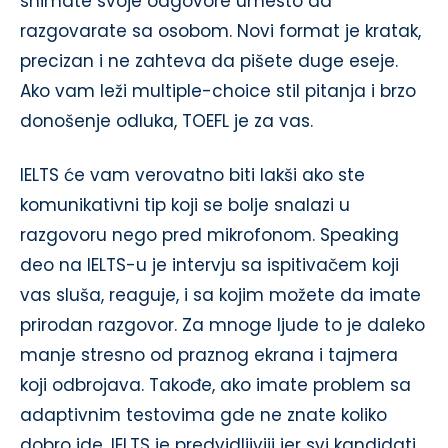
snimate svoje odgovore umesto da
razgovarate sa osobom. Novi format je kratak,
precizan i ne zahteva da pišete duge eseje.
Ako vam leži multiple-choice stil pitanja i brzo
donošenje odluka, TOEFL je za vas.
IELTS će vam verovatno biti lakši ako ste
komunikativni tip koji se bolje snalazi u
razgovoru nego pred mikrofonom. Speaking
deo na IELTS-u je intervju sa ispitivačem koji
vas sluša, reaguje, i sa kojim možete da imate
prirodan razgovor. Za mnoge ljude to je daleko
manje stresno od praznog ekrana i tajmera
koji odbrojava. Takođe, ako imate problem sa
adaptivnim testovima gde ne znate koliko
dobro ide, IELTS je predvidljiviji jer svi kandidati