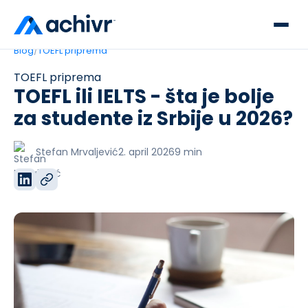
Blog
/
TOEFL priprema
TOEFL priprema
TOEFL ili IELTS - šta je bolje
za studente iz Srbije u 2026?
Stefan Mrvaljević
2. april 2026
9
min