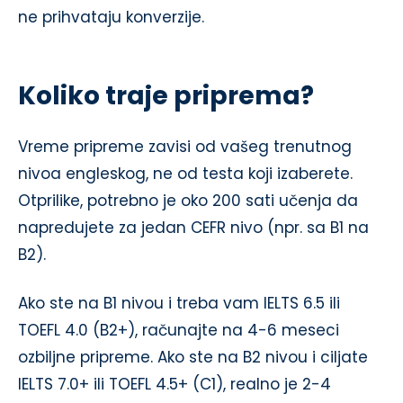
ne prihvataju konverzije.
Koliko traje priprema?
Vreme pripreme zavisi od vašeg trenutnog
nivoa engleskog, ne od testa koji izaberete.
Otprilike, potrebno je oko 200 sati učenja da
napredujete za jedan CEFR nivo (npr. sa B1 na
B2).
Ako ste na B1 nivou i treba vam IELTS 6.5 ili
TOEFL 4.0 (B2+), računajte na 4-6 meseci
ozbiljne pripreme. Ako ste na B2 nivou i ciljate
IELTS 7.0+ ili TOEFL 4.5+ (C1), realno je 2-4