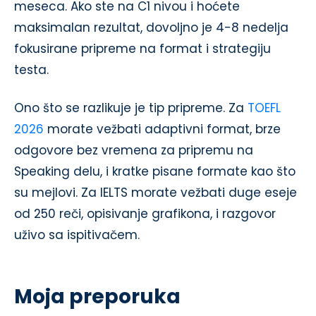
meseca. Ako ste na C1 nivou i hoćete
maksimalan rezultat, dovoljno je 4-8 nedelja
fokusirane pripreme na format i strategiju
testa.
Ono što se razlikuje je tip pripreme. Za
TOEFL
2026
morate vežbati adaptivni format, brze
odgovore bez vremena za pripremu na
Speaking delu, i kratke pisane formate kao što
su mejlovi. Za IELTS morate vežbati duge eseje
od 250 reči, opisivanje grafikona, i razgovor
uživo sa ispitivačem.
Moja preporuka