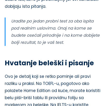
dobijaju ista pitanja.
Uradite po jedan probni test za oba ispita
pod realnim uslovima. Onaj na kome se
budete osećali prirodnije i na kome dobijete
bolji rezultat, to je vaš test.
Hvatanje beleški i pisanje
Ovo je detalj koji se retko pominje ali pravi
razliku u praksi. Na TOEFL-u, pogotovo ako
polažete Home Edition od kuće, morate koristiti
belu piši-briši tablu ili providnu foliju sa
markerom za beleške. Na IELTS-u koristite