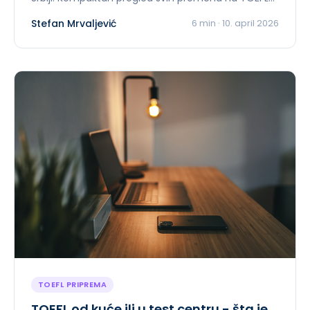
u od januara 2026.
Stefan Mrvaljević
6
min ·
10. april 2026
TOEFL PRIPREMA
TOEFL od kuće ili u test centru - šta je