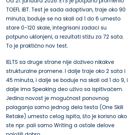
Od 21. januara 2026. ETS je potpuno promenio
TOEFL iBT. Test je sada adaptivan, traje oko 90
minuta, boduje se na skali od 1 do 6 umesto
stare 0-120 skale, integrisani zadaci su
potpuno uklonjeni, a rezultati stižu za 72 sata.
To je praktično nov test.
IELTS sa druge strane nije doživeo nikakve
strukturalne promene. I dalje traje oko 2 sata i
45 minuta, i dalje se boduje na skali od 1 do 9, i
dalje ima Speaking deo uživo sa ispitivačem.
Jedina novost je mogućnost ponovnog
polaganja samo jednog dela testa (One Skill
Retake) umesto celog ispita, što je korisno ako
ste npr. pali samo Writing a ostale delove
položili dobro.