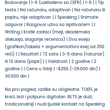
Bodovanje | 1-6 (usklađeno sa CEFR) | 1-9 | | Tip
testa | Na računaru, adaptivan | Na računaru ili
papiru, nije adaptivan | | Speaking | Snimate
odgovor | Razgovor uživo sa ispitivačem | |
Writing | Kratki zadaci (mejl, akademska
diskusija, slaganje rečenica) | Dva eseja
(grafikon/tabela + argumentativni esej od 250
reči) | | Rezultati | 72 sata | 3-5 dana (računar)
ili 13 dana (papir) | | Validnost | 2 godine | 2
godine | | Cena u Srbiji | ~$250 (~29.000 din) |
30.500 din |
Na prvi pogled, razlike su očigledne. TOEFL je
kraći, brži i potpuno digitalan. IELTS je duži,
tradicionalniji i nudi ljudski kontakt na Speaking