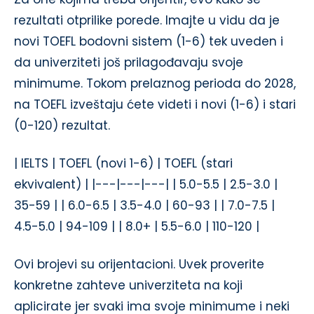
rezultati otprilike porede. Imajte u vidu da je
novi TOEFL bodovni sistem (1-6) tek uveden i
da univerziteti još prilagođavaju svoje
minimume. Tokom prelaznog perioda do 2028,
na TOEFL izveštaju ćete videti i novi (1-6) i stari
(0-120) rezultat.
| IELTS | TOEFL (novi 1-6) | TOEFL (stari
ekvivalent) | |---|---|---| | 5.0-5.5 | 2.5-3.0 |
35-59 | | 6.0-6.5 | 3.5-4.0 | 60-93 | | 7.0-7.5 |
4.5-5.0 | 94-109 | | 8.0+ | 5.5-6.0 | 110-120 |
Ovi brojevi su orijentacioni. Uvek proverite
konkretne zahteve univerziteta na koji
aplicirate jer svaki ima svoje minimume i neki