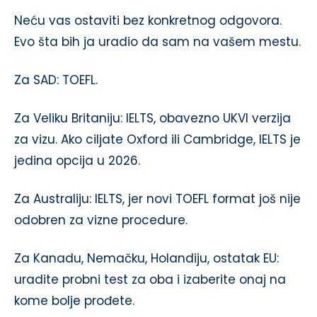
Neću vas ostaviti bez konkretnog odgovora.
Evo šta bih ja uradio da sam na vašem mestu.
Za SAD: TOEFL.
Za Veliku Britaniju: IELTS, obavezno UKVI verzija
za vizu. Ako ciljate Oxford ili Cambridge, IELTS je
jedina opcija u 2026.
Za Australiju: IELTS, jer novi TOEFL format još nije
odobren za vizne procedure.
Za Kanadu, Nemačku, Holandiju, ostatak EU:
uradite probni test za oba i izaberite onaj na
kome bolje prođete.