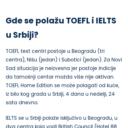
Gde se polažu TOEFL i IELTS
u Srbiji?
TOEFL test centri postoje u Beogradu (tri
centra), Nišu (jedan) i Subotici (jedan). Za Novi
Sad situacija je neizvesna jer postoje indicije
da tamošnji centar možda više nije aktivan.
TOEFL Home Edition se može polagati od kuće,
iz bilo kog grada u Srbiji, 4 dana u nedelji, 24
sata dnevno.
IELTS se u Srbiji polaže isključivo u Beogradu, u
dva centra koja vodi British Council (Hotel 88