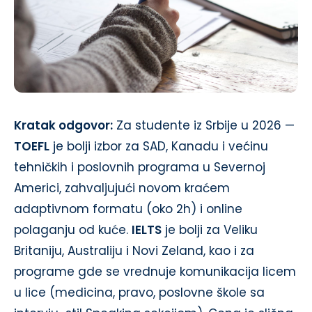
Kratak odgovor:
Za studente iz Srbije u 2026 —
TOEFL
je bolji izbor za SAD, Kanadu i većinu
tehničkih i poslovnih programa u Severnoj
Americi, zahvaljujući novom kraćem
adaptivnom formatu (oko 2h) i online
polaganju od kuće.
IELTS
je bolji za Veliku
Britaniju, Australiju i Novi Zeland, kao i za
programe gde se vrednuje komunikacija licem
u lice (medicina, pravo, poslovne škole sa