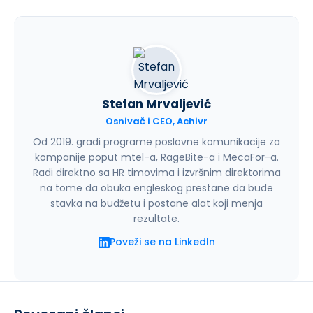
Stefan Mrvaljević
Osnivač i CEO, Achivr
Od 2019. gradi programe poslovne komunikacije za
kompanije poput mtel-a, RageBite-a i MecaFor-a.
Radi direktno sa HR timovima i izvršnim direktorima
na tome da obuka engleskog prestane da bude
stavka na budžetu i postane alat koji menja
rezultate.
Poveži se na LinkedIn