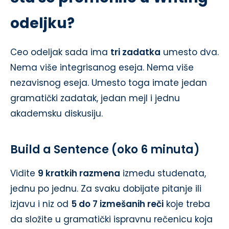
odeljku?
Ceo odeljak sada ima
tri zadatka
umesto dva.
Nema više integrisanog eseja. Nema više
nezavisnog eseja. Umesto toga imate jedan
gramatički zadatak, jedan mejl i jednu
akademsku diskusiju.
Build a Sentence (oko 6 minuta)
Vidite
9 kratkih razmena
između studenata,
jednu po jednu. Za svaku dobijate pitanje ili
izjavu i niz od
5 do 7 izmešanih reči
koje treba
da složite u gramatički ispravnu rečenicu koja