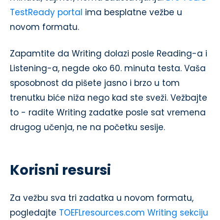
TestReady portal
ima besplatne vežbe u
novom formatu.
Zapamtite da Writing dolazi posle Reading-a i
Listening-a, negde oko 60. minuta testa. Vaša
sposobnost da pišete jasno i brzo u tom
trenutku biće niža nego kad ste sveži. Vežbajte
to - radite Writing zadatke posle sat vremena
drugog učenja, ne na početku sesije.
Korisni resursi
Za vežbu sva tri zadatka u novom formatu,
pogledajte
TOEFLresources.com Writing sekciju