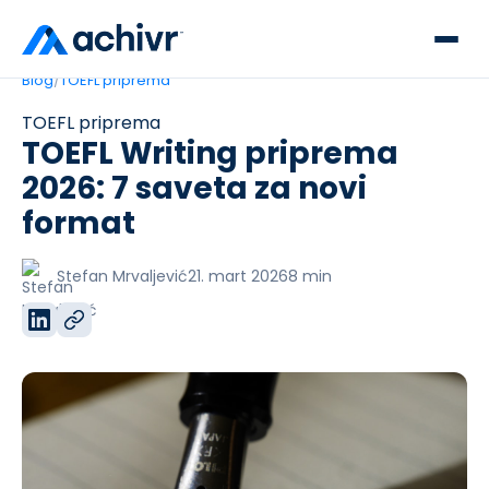
Blog
/
TOEFL priprema
TOEFL priprema
TOEFL Writing priprema
2026: 7 saveta za novi
format
Stefan Mrvaljević
21. mart 2026
8
min