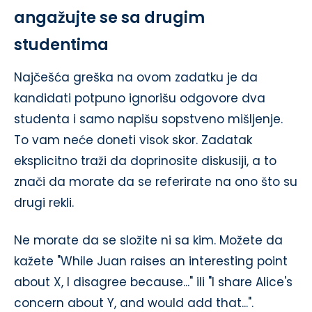
angažujte se sa drugim
studentima
Najčešća greška na ovom zadatku je da
kandidati potpuno ignorišu odgovore dva
studenta i samo napišu sopstveno mišljenje.
To vam neće doneti visok skor. Zadatak
eksplicitno traži da doprinosite diskusiji, a to
znači da morate da se referirate na ono što su
drugi rekli.
Ne morate da se složite ni sa kim. Možete da
kažete "While Juan raises an interesting point
about X, I disagree because..." ili "I share Alice's
concern about Y, and would add that...".