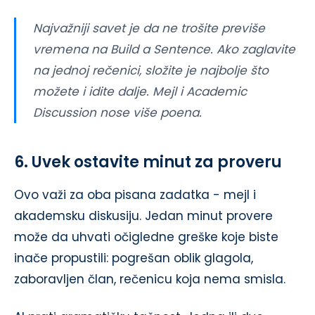
Najvažniji savet je da ne trošite previše
vremena na Build a Sentence. Ako zaglavite
na jednoj rečenici, složite je najbolje što
možete i idite dalje. Mejl i Academic
Discussion nose više poena.
6. Uvek ostavite minut za proveru
Ovo važi za oba pisana zadatka - mejl i
akademsku diskusiju. Jedan minut provere
može da uhvati očigledne greške koje biste
inače propustili: pogrešan oblik glagola,
zaboravljen član, rečenicu koja nema smisla.