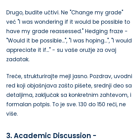
Drugo, budite učtivi. Ne "Change my grade"
već "I was wondering if it would be possible to
have my grade reassessed." Hedging fraze -
"Would it be possible...", "I was hoping...", "I would
appreciate it if..." - su vaše oružje za ovaj
zadatak.
Treće, strukturirajte mejl jasno. Pozdrav, uvodni
red koji objašnjava zašto pišete, srednji deo sa
detaljima, zaključak sa konkretnim zahtevom, i
formalan potpis. To je sve. 130 do 150 reči, ne
više.
3. Academic Discussion -