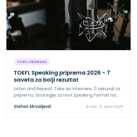
TOEFL PRIPREMA
TOEFL Speaking priprema 2026 - 7
saveta za bolji rezultat
Listen and Repeat, Take an Interview, 0 sekundi za
pripremu. Strategije za novi Speaking format na
TOEFL-u u 2026.
Stefan Mrvaljević
8
min ·
5. april 2026