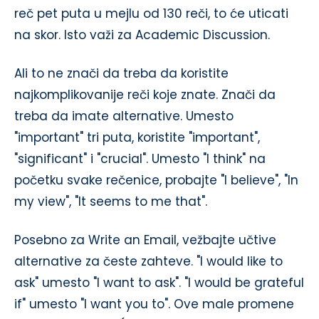
reč pet puta u mejlu od 130 reči, to će uticati
na skor. Isto važi za Academic Discussion.
Ali to ne znači da treba da koristite
najkomplikovanije reči koje znate. Znači da
treba da imate alternative. Umesto
"important" tri puta, koristite "important",
"significant" i "crucial". Umesto "I think" na
početku svake rečenice, probajte "I believe", "In
my view", "It seems to me that".
Posebno za Write an Email, vežbajte učtive
alternative za česte zahteve. "I would like to
ask" umesto "I want to ask". "I would be grateful
if" umesto "I want you to". Ove male promene