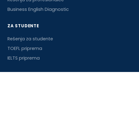
Business English Diagnostic
ZA STUDENTE
Rešenja za studente
TOEFL priprema
IELTS priprema
KOMPANIJA
O nama
Kontakt
© 2026 Achivr Educational Technologies OÜ. Sva prava
zadržana.