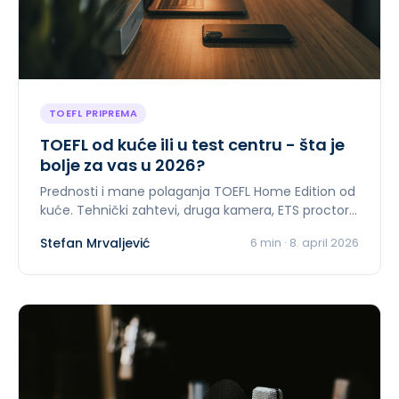
TOEFL PRIPREMA
TOEFL od kuće ili u test centru - šta je
bolje za vas u 2026?
Prednosti i mane polaganja TOEFL Home Edition od
kuće. Tehnički zahtevi, druga kamera, ETS proctori.
Za studente van Beograda.
Stefan Mrvaljević
6
min ·
8. april 2026