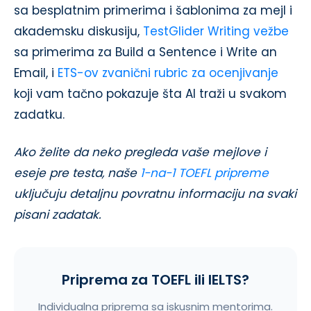
sa besplatnim primerima i šablonima za mejl i
akademsku diskusiju,
TestGlider Writing vežbe
sa primerima za Build a Sentence i Write an
Email, i
ETS-ov zvanični rubric za ocenjivanje
koji vam tačno pokazuje šta AI traži u svakom
zadatku.
Ako želite da neko pregleda vaše mejlove i
eseje pre testa, naše
1-na-1 TOEFL pripreme
uključuju detaljnu povratnu informaciju na svaki
pisani zadatak.
Priprema za TOEFL ili IELTS?
Individualna priprema sa iskusnim mentorima.