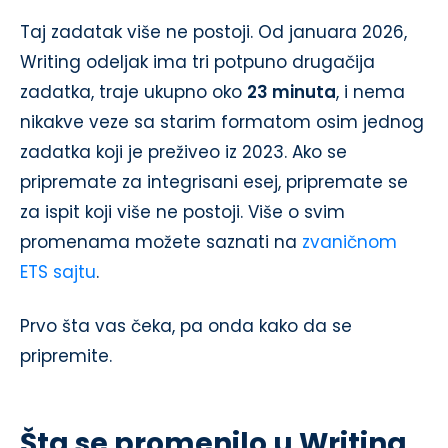
Taj zadatak više ne postoji. Od januara 2026,
Writing odeljak ima tri potpuno drugačija
zadatka, traje ukupno oko
23 minuta
, i nema
nikakve veze sa starim formatom osim jednog
zadatka koji je preživeo iz 2023. Ako se
pripremate za integrisani esej, pripremate se
za ispit koji više ne postoji. Više o svim
promenama možete saznati na
zvaničnom
ETS sajtu
.
Prvo šta vas čeka, pa onda kako da se
pripremite.
Šta se promenilo u Writing