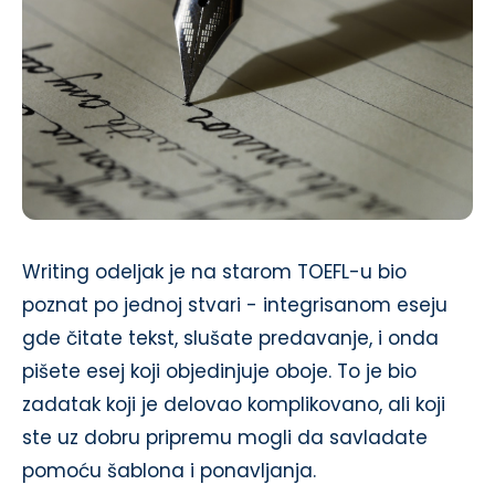
Writing odeljak je na starom TOEFL-u bio
poznat po jednoj stvari - integrisanom eseju
gde čitate tekst, slušate predavanje, i onda
pišete esej koji objedinjuje oboje. To je bio
zadatak koji je delovao komplikovano, ali koji
ste uz dobru pripremu mogli da savladate
pomoću šablona i ponavljanja.