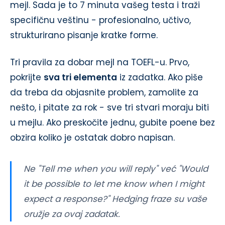
mejl. Sada je to 7 minuta vašeg testa i traži
specifičnu veštinu - profesionalno, učtivo,
strukturirano pisanje kratke forme.
Tri pravila za dobar mejl na TOEFL-u. Prvo,
pokrijte
sva tri elementa
iz zadatka. Ako piše
da treba da objasnite problem, zamolite za
nešto, i pitate za rok - sve tri stvari moraju biti
u mejlu. Ako preskočite jednu, gubite poene bez
obzira koliko je ostatak dobro napisan.
Ne "Tell me when you will reply" već "Would
it be possible to let me know when I might
expect a response?" Hedging fraze su vaše
oružje za ovaj zadatak.