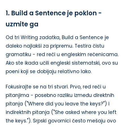
1. Build a Sentence je poklon -
uzmite ga
Od tri Writing zadatka, Build a Sentence je
daleko najlakši za pripremu. Testira čistu
gramatiku - red reči u engleskim rečenicama.
Ako ste ikada učili engleski sistematski, ovo su
poeni koji se dobijaju relativno lako.
Fokusirajte se na tri stvari. Prvo, red reči u
pitanjima - posebno razliku između direktnih
pitanja ("Where did you leave the keys?") i
indirektnih pitanja ("She asked where you left
the keys."). Srpski govornici često mešaju ovo