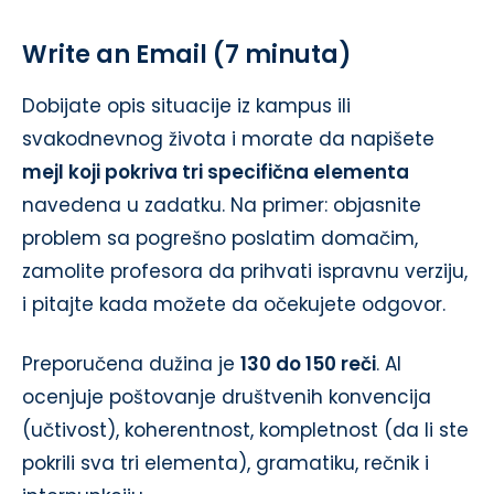
Write an Email (7 minuta)
Dobijate opis situacije iz kampus ili
svakodnevnog života i morate da napišete
mejl koji pokriva tri specifična elementa
navedena u zadatku. Na primer: objasnite
problem sa pogrešno poslatim domačim,
zamolite profesora da prihvati ispravnu verziju,
i pitajte kada možete da očekujete odgovor.
Preporučena dužina je
130 do 150 reči
. AI
ocenjuje poštovanje društvenih konvencija
(učtivost), koherentnost, kompletnost (da li ste
pokrili sva tri elementa), gramatiku, rečnik i