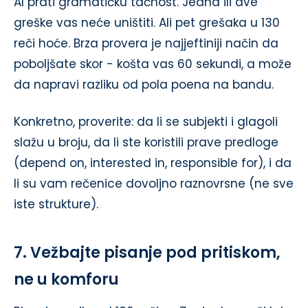
AI prati gramatičku tačnost. Jedna ili dve
greške vas neće uništiti. Ali pet grešaka u 130
reči hoće. Brza provera je najjeftiniji način da
poboljšate skor - košta vas 60 sekundi, a može
da napravi razliku od pola poena na bandu.
Konkretno, proverite: da li se subjekti i glagoli
slažu u broju, da li ste koristili prave predloge
(depend on, interested in, responsible for), i da
li su vam rečenice dovoljno raznovrsne (ne sve
iste strukture).
7. Vežbajte pisanje pod pritiskom,
ne u komforu