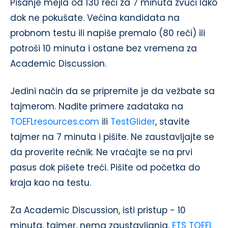
Pisanje mejla od 130 reči za 7 minuta zvuči lako
dok ne pokušate. Većina kandidata na
probnom testu ili napiše premalo (80 reči) ili
potroši 10 minuta i ostane bez vremena za
Academic Discussion.
Jedini način da se pripremite je da vežbate sa
tajmerom. Nađite primere zadataka na
TOEFLresources.com
ili
TestGlider
, stavite
tajmer na 7 minuta i pišite. Ne zaustavljajte se
da proverite rečnik. Ne vraćajte se na prvi
pasus dok pišete treći. Pišite od početka do
kraja kao na testu.
Za Academic Discussion, isti pristup - 10
minuta, tajmer, nema zaustavljanja.
ETS TOEFL