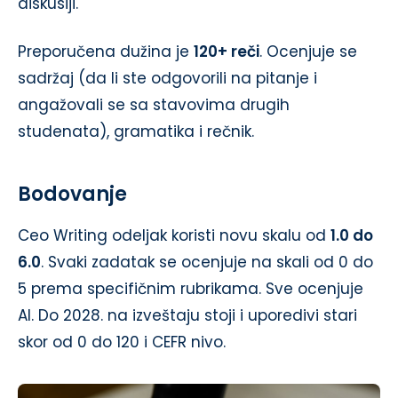
diskusiji.
Preporučena dužina je
120+ reči
. Ocenjuje se
sadržaj (da li ste odgovorili na pitanje i
angažovali se sa stavovima drugih
studenata), gramatika i rečnik.
Bodovanje
Ceo Writing odeljak koristi novu skalu od
1.0 do
6.0
. Svaki zadatak se ocenjuje na skali od 0 do
5 prema specifičnim rubrikama. Sve ocenjuje
AI. Do 2028. na izveštaju stoji i uporedivi stari
skor od 0 do 120 i CEFR nivo.