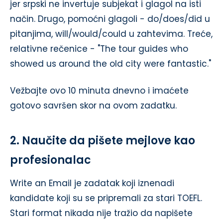
jer srpski ne invertuje subjekat i glagol na isti
način. Drugo, pomoćni glagoli - do/does/did u
pitanjima, will/would/could u zahtevima. Treće,
relativne rečenice - "The tour guides who
showed us around the old city were fantastic."
Vežbajte ovo 10 minuta dnevno i imaćete
gotovo savršen skor na ovom zadatku.
2. Naučite da pišete mejlove kao
profesionalac
Write an Email je zadatak koji iznenadi
kandidate koji su se pripremali za stari TOEFL.
Stari format nikada nije tražio da napišete