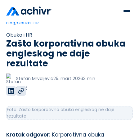
Blog
/
Obuka i HR
Obuka i HR
Zašto korporativna obuka
engleskog ne daje
rezultate
Stefan Mrvaljević
25. mart 2026
3
min
Foto:
Zašto korporativna obuka engleskog ne daje
rezultate
Kratak odgovor:
Korporativna obuka