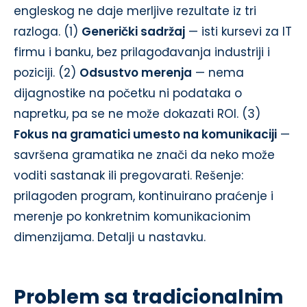
engleskog ne daje merljive rezultate iz tri
razloga. (1)
Generički sadržaj
— isti kursevi za IT
firmu i banku, bez prilagođavanja industriji i
poziciji. (2)
Odsustvo merenja
— nema
dijagnostike na početku ni podataka o
napretku, pa se ne može dokazati ROI. (3)
Fokus na gramatici umesto na komunikaciji
—
savršena gramatika ne znači da neko može
voditi sastanak ili pregovarati. Rešenje:
prilagođen program, kontinuirano praćenje i
merenje po konkretnim komunikacionim
dimenzijama. Detalji u nastavku.
Problem sa tradicionalnim