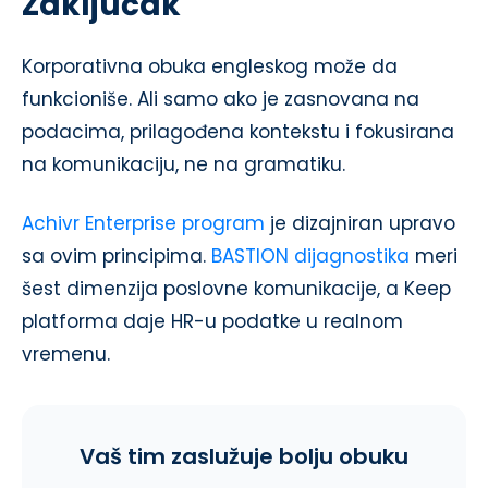
Zaključak
Korporativna obuka engleskog može da
funkcioniše. Ali samo ako je zasnovana na
podacima, prilagođena kontekstu i fokusirana
na komunikaciju, ne na gramatiku.
Achivr Enterprise program
je dizajniran upravo
sa ovim principima.
BASTION dijagnostika
meri
šest dimenzija poslovne komunikacije, a Keep
platforma daje HR-u podatke u realnom
vremenu.
Vaš tim zaslužuje bolju obuku