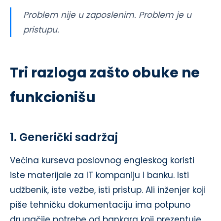
Problem nije u zaposlenim. Problem je u
pristupu.
Tri razloga zašto obuke ne
funkcionišu
1. Generički sadržaj
Većina kurseva poslovnog engleskog koristi
iste materijale za IT kompaniju i banku. Isti
udžbenik, iste vežbe, isti pristup. Ali inženjer koji
piše tehničku dokumentaciju ima potpuno
drugačije potrebe od bankara koji prezentuje