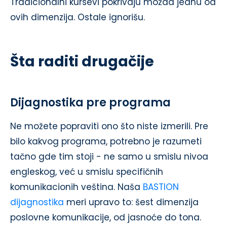
Tradicionalni kursevi pokrivaju možda jednu od
ovih dimenzija. Ostale ignorišu.
Šta raditi drugačije
Dijagnostika pre programa
Ne možete popraviti ono što niste izmerili. Pre
bilo kakvog programa, potrebno je razumeti
tačno gde tim stoji - ne samo u smislu nivoa
engleskog, već u smislu specifičnih
komunikacionih veština. Naša
BASTION
dijagnostika
meri upravo to: šest dimenzija
poslovne komunikacije, od jasnoće do tona.