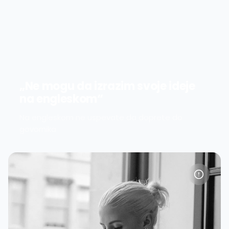
„Ne mogu da izrazim svoje ideje
na engleskom“
Na engleskom ne uspevate da doprete do
govornika