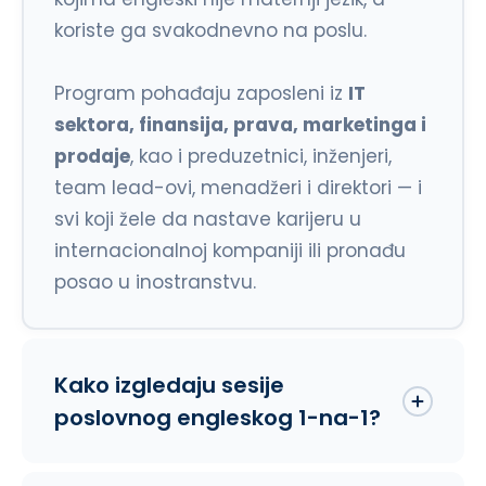
koriste ga svakodnevno na poslu.
Program pohađaju zaposleni iz
IT
sektora, finansija, prava, marketinga i
prodaje
, kao i preduzetnici, inženjeri,
team lead-ovi, menadžeri i direktori — i
svi koji žele da nastave karijeru u
internacionalnoj kompaniji ili pronađu
posao u inostranstvu.
Kako izgledaju sesije
poslovnog engleskog 1-na-1?
Naše sesije poslovnog engleskog traju