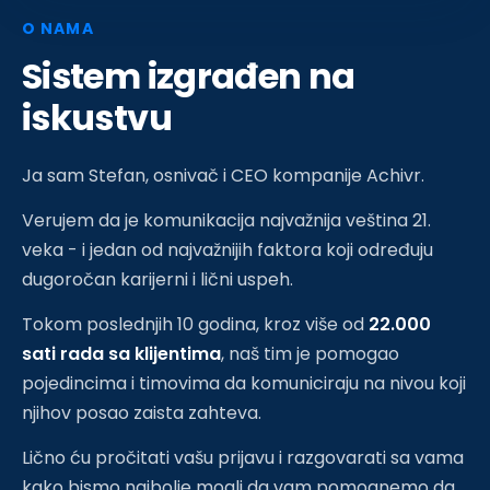
O NAMA
Sistem izgrađen na
iskustvu
Ja sam Stefan, osnivač i CEO kompanije Achivr.
Verujem da je komunikacija najvažnija veština 21.
veka - i jedan od najvažnijih faktora koji određuju
dugoročan karijerni i lični uspeh.
Tokom poslednjih 10 godina, kroz više od
22.000
sati rada sa klijentima
, naš tim je pomogao
pojedincima i timovima da komuniciraju na nivou koji
njihov posao zaista zahteva.
Lično ću pročitati vašu prijavu i razgovarati sa vama
kako bismo najbolje mogli da vam pomognemo da