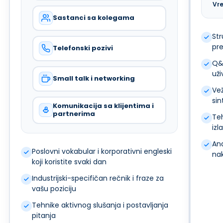
Vr
Sastanci sa kolegama
Str
pre
Telefonski pozivi
Q&A
uži
Small talk i networking
Vež
sin
Komunikacija sa klijentima i
partnerima
Te
izl
Ana
Poslovni vokabular i korporativni engleski
na
koji koristite svaki dan
Industrijski-specifičan rečnik i fraze za
vašu poziciju
Tehnike aktivnog slušanja i postavljanja
pitanja