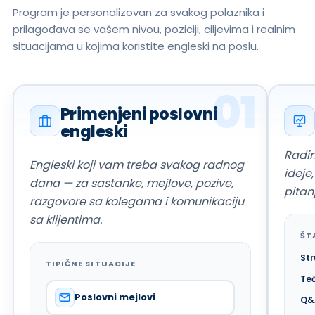
Program je personalizovan za svakog polaznika i
prilagođava se vašem nivou, poziciji, ciljevima i realnim
situacijama u kojima koristite engleski na poslu.
01
Primenjeni poslovni
engleski
Radim
Engleski koji vam treba svakog radnog
ideje
dana — za sastanke, mejlove, pozive,
pitan
razgovore sa kolegama i komunikaciju
sa klijentima.
ŠT
Str
TIPIČNE SITUACIJE
Te
Poslovni mejlovi
Q&