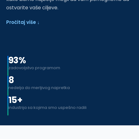
ostvarite vaše ciljeve.
Pročitaj više ↓
93%
zadovoljstvo programom
8
nedelja do merljivog napretka
15+
industrija sa kojima smo uspešno radili