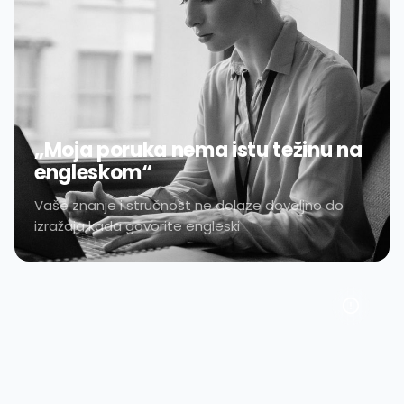
„Moja poruka nema istu težinu na
engleskom“
Vaše znanje i stručnost ne dolaze dovoljno do
izražaja kada govorite engleski