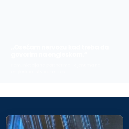
„Osećam nervozu kad treba da
govorim na engleskom.“
Komunikacija sa partnerima i klijentima na
engleskom stvaraju stres