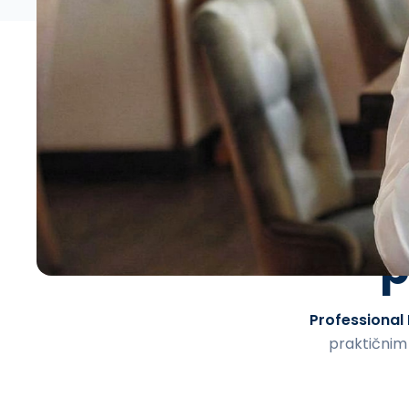
K
p
Professional
praktičnim 