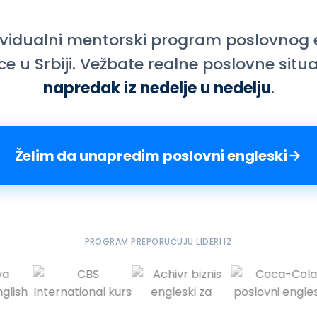
dividualni mentorski program poslovnog
e u Srbiji. Vežbate realne poslovne situac
napredak iz nedelje u nedelju
.
Želim da unapredim poslovni engleski
PROGRAM PREPORUČUJU LIDERI IZ