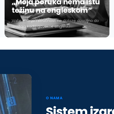
„Moja poruka nema istu
težinu na engleskom“
Vaše znanje i stručnost ne dolaze dovoljno do
izražaja kada govorite engleski
O NAMA
Sistem izg