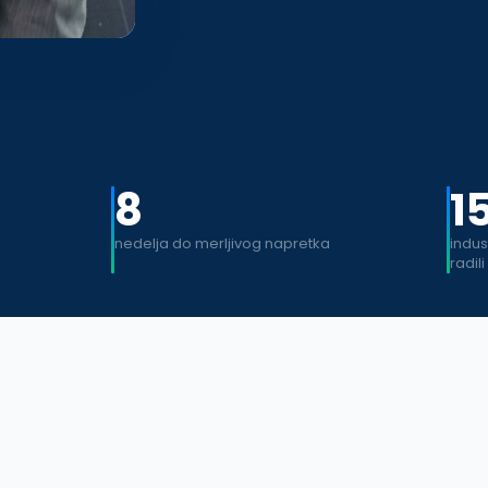
8
1
nedelja do merljivog napretka
indus
radili