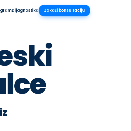
rogram
Dijagnostika
Zakaži konsultaciju
SR
/
EN
eski
alce
iz