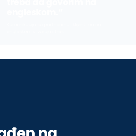
treba da govorim na
engleskom.“
Komunikacija sa partnerima i klijentima na
engleskom stvaraju stres
rađen na