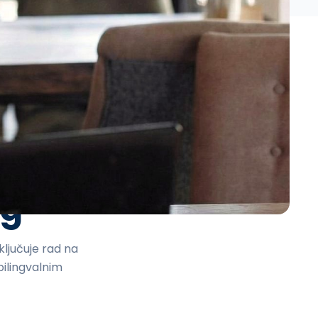
rs
og
ljučuje rad na
bilingvalnim