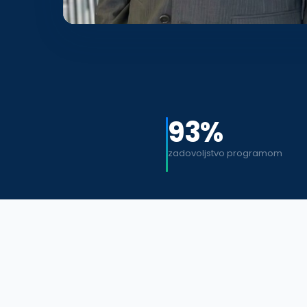
93%
zadovoljstvo programom