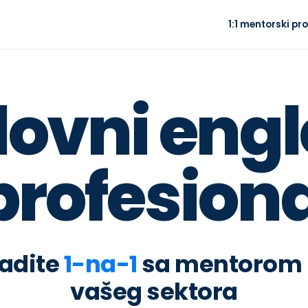
1:1 mentorski p
lovni engl
profesion
adite
1-na-1
sa mentorom 
vašeg sektora