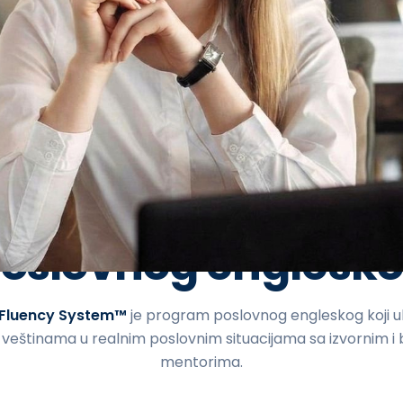
POSLOVNI ENGLESKI 1-NA-1
ako funkcioniše ku
oslovnog englesk
 Fluency System™
je program poslovnog engleskog koji uk
veštinama u realnim poslovnim situacijama sa izvornim i 
mentorima.