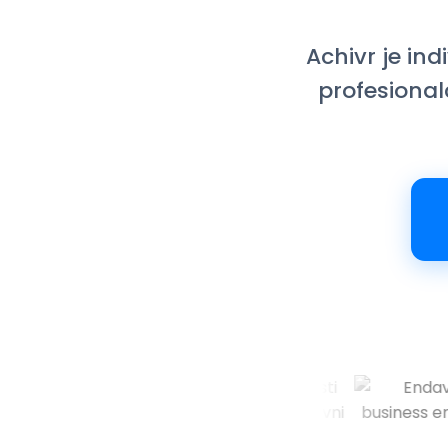
Achivr je in
profesionalc