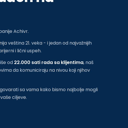
anije Achivr.
ja veština 21. veka - i jedan od najvažnijih
jerni i lični uspeh.
više od
22.000 sati rada sa klijentima
, naš
ima da komuniciraju na nivou koji njihov
razgovarati sa vama kako bismo najbolje mogli
aše ciljeve.