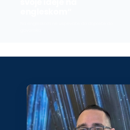
svoje ideje na
engleskom“
Na engleskom ne uspevate da doprete do
govornika