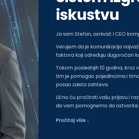
iskustvu
Ja sam Stefan, osnivač i CEO komp
Verujem da je komunikacija najvažni
faktora koji određuju dugoročan kari
Tokom poslednjih 10 godina, kroz 
tim je pomogao pojedincima i timov
posao zaista zahteva.
Lično ću pročitati vašu prijavu i 
da vam pomognemo da ostvarite v
Pročitaj više ↓