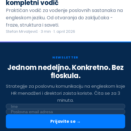
kompletni vodič
Praktičan vodič za vođenje poslovnih sastanaka na
engleskom jeziku. Od otvaranja do zaključaka -
fraze, struktura i saveti.
Stefan Mrvaljević
·
3
min ·
1. april 2026
NEWSLETTER
Jednom nedeljno. Konkretno. Bez
floskula.
Strategije za poslovnu komunikaciju na engleskom koje
HR menadžeri i direktori zaista koriste. Čita se za 3
minuta.
Prijavite se →