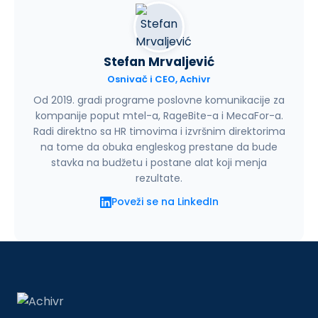
Stefan Mrvaljević
Osnivač i CEO, Achivr
Od 2019. gradi programe poslovne komunikacije za
kompanije poput mtel-a, RageBite-a i MecaFor-a.
Radi direktno sa HR timovima i izvršnim direktorima
na tome da obuka engleskog prestane da bude
stavka na budžetu i postane alat koji menja
rezultate.
Poveži se na LinkedIn