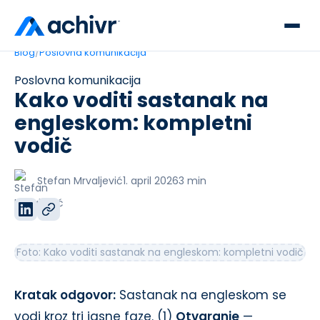
Blog
/
Poslovna komunikacija
Poslovna komunikacija
Kako voditi sastanak na
engleskom: kompletni
vodič
Stefan Mrvaljević
1. april 2026
3
min
Foto:
Kako voditi sastanak na engleskom: kompletni vodič
Kratak odgovor:
Sastanak na engleskom se
vodi kroz tri jasne faze. (1)
Otvaranje
—